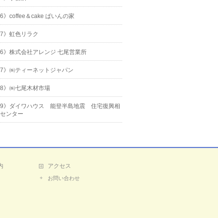
16》coffee＆cake ぱいんの家
17》虹色リラク
26》株式会社アレンジ 七尾営業所
27》㈱ティーネットジャパン
28》㈱七尾木材市場
29》ダイワハウス 能登半島地震 住宅復興相
センター
内
アクセス
お問い合わせ