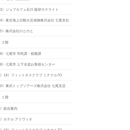
23》ジョブカフェ石川 能登サテライト
24》東京海上日動火災保険株式会社 七尾支社
25》株式会社のとのと
２階
18》七尾市 市民課・税務課
18》七尾市 上下水道お客様センター
3》19》フィットネスクラブ ミナクル7O
20》東武トップツアーズ株式会社 七尾支店
１階
1》総合案内
2》ホテル アリヴィオ
3》19》フィットネスクラブ ミナクル7O