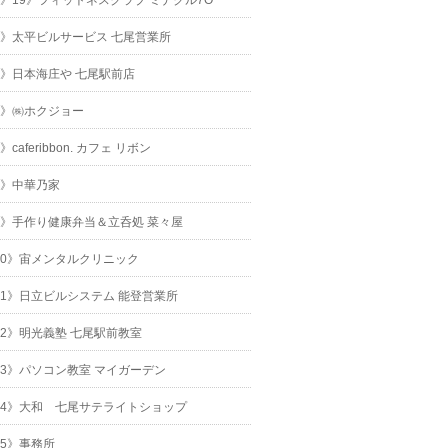
4》太平ビルサービス 七尾営業所
5》日本海庄や 七尾駅前店
6》㈱ホクジョー
7》caferibbon. カフェ リボン
8》中華乃家
9》手作り健康弁当＆立呑処 菜々屋
10》宙メンタルクリニック
11》日立ビルシステム 能登営業所
12》明光義塾 七尾駅前教室
13》パソコン教室 マイガーデン
14》大和 七尾サテライトショップ
15》事務所