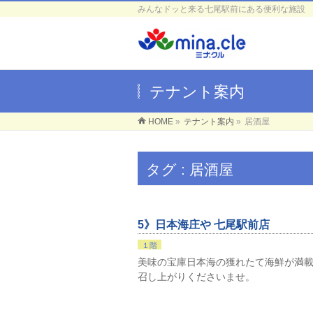
みんなドッと来る七尾駅前にある便利な施設
テナント案内
HOME
»
テナント案内
»
居酒屋
タグ : 居酒屋
5》日本海庄や 七尾駅前店
１階
美味の宝庫日本海の獲れたて海鮮が満載
召し上がりくださいませ。