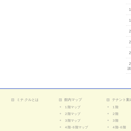
談
ミナ.クルとは
館内マップ
テナント案
１階マップ
１階
２階マップ
２階
３階マップ
３階
４階-６階マップ
４階-６階