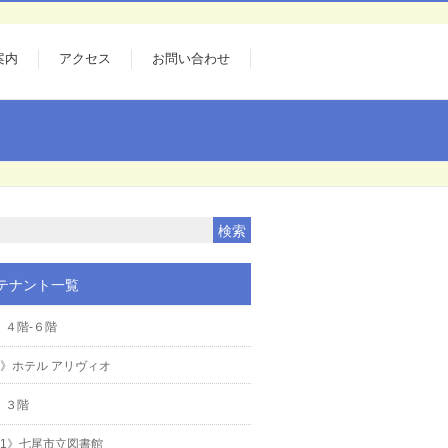
案内
アクセス
お問い合わせ
テナント一覧
４階-６階
2》ホテル アリヴィオ
３階
21》七尾市立図書館