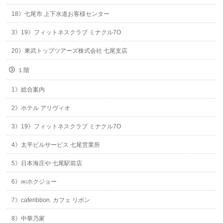
18》七尾市 上下水道お客様センター
3》19》フィットネスクラブ ミナクル7O
20》東武トップツアーズ株式会社 七尾支店
１階
1》総合案内
2》ホテル アリヴィオ
3》19》フィットネスクラブ ミナクル7O
4》太平ビルサービス 七尾営業所
5》日本海庄や 七尾駅前店
6》㈱ホクジョー
7》caferibbon. カフェ リボン
8》中華乃家