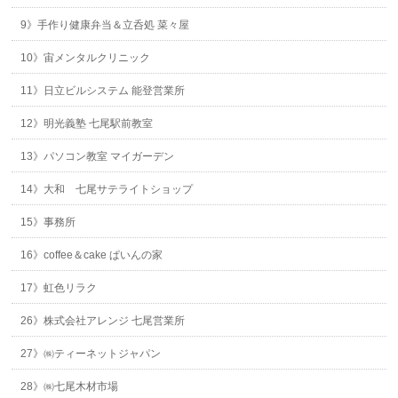
9》手作り健康弁当＆立呑処 菜々屋
10》宙メンタルクリニック
11》日立ビルシステム 能登営業所
12》明光義塾 七尾駅前教室
13》パソコン教室 マイガーデン
14》大和 七尾サテライトショップ
15》事務所
16》coffee＆cake ぱいんの家
17》虹色リラク
26》株式会社アレンジ 七尾営業所
27》㈱ティーネットジャパン
28》㈱七尾木材市場