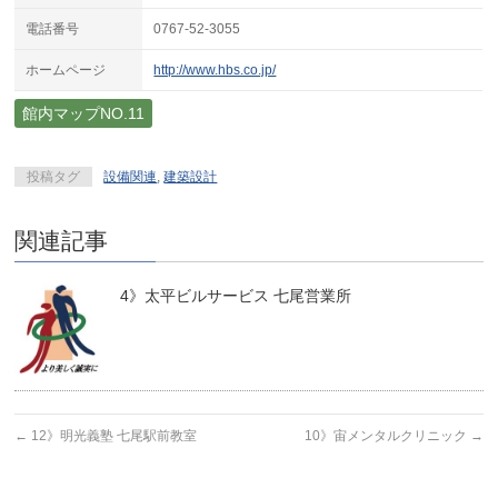
電話番号
0767-52-3055
ホームページ
http://www.hbs.co.jp/
館内マップNO.11
投稿タグ
設備関連
,
建築設計
関連記事
4》太平ビルサービス 七尾営業所
←
12》明光義塾 七尾駅前教室
10》宙メンタルクリニック
→