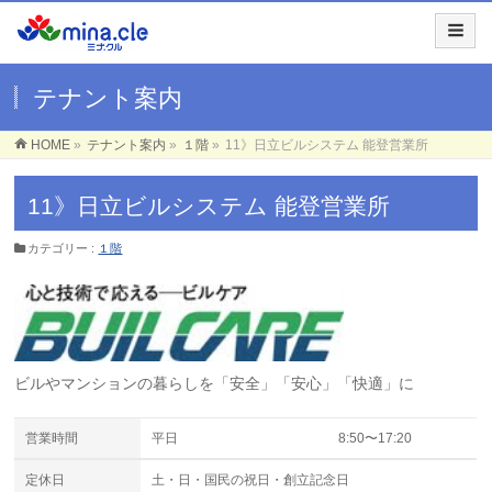
テナント案内
HOME
»
テナント案内
»
１階
»
11》日立ビルシステム 能登営業所
11》日立ビルシステム 能登営業所
カテゴリー :
１階
ビルやマンションの暮らしを「安全」「安心」「快適」に
営業時間
平日
8:50〜17:20
定休日
土・日・国民の祝日・創立記念日