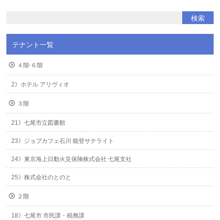
テナント一覧
４階-６階
2》ホテル アリヴィオ
３階
21》七尾市立図書館
23》ジョブカフェ石川 能登サテライト
24》東京海上日動火災保険株式会社 七尾支社
25》株式会社のとのと
２階
18》七尾市 市民課・税務課