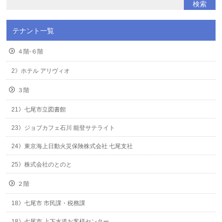
テナント一覧
４階-６階
2》ホテル アリヴィオ
３階
21》七尾市立図書館
23》ジョブカフェ石川 能登サテライト
24》東京海上日動火災保険株式会社 七尾支社
25》株式会社のとのと
２階
18》七尾市 市民課・税務課
18》七尾市 上下水道お客様センター