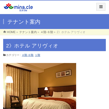
テナント案内
HOME
»
テナント案内
»
４階-６階
»
2》ホテル アリヴィオ
2》ホテル アリヴィオ
カテゴリー :
４階-６階
,
１階