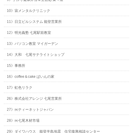
10》宙メンタルクリニック
11》日立ビルシステム 能登営業所
12》明光義塾 七尾駅前教室
13》パソコン教室 マイガーデン
14》大和 七尾サテライトショップ
15》事務所
16》coffee＆cake ぱいんの家
17》虹色リラク
26》株式会社アレンジ 七尾営業所
27》㈱ティーネットジャパン
28》㈱七尾木材市場
29》ダイワハウス 能登半島地震 住宅復興相談センター