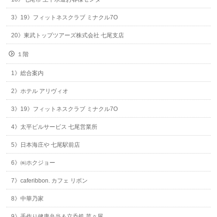
3》19》フィットネスクラブ ミナクル7O
20》東武トップツアーズ株式会社 七尾支店
１階
1》総合案内
2》ホテル アリヴィオ
3》19》フィットネスクラブ ミナクル7O
4》太平ビルサービス 七尾営業所
5》日本海庄や 七尾駅前店
6》㈱ホクジョー
7》caferibbon. カフェ リボン
8》中華乃家
9》手作り健康弁当＆立呑処 菜々屋